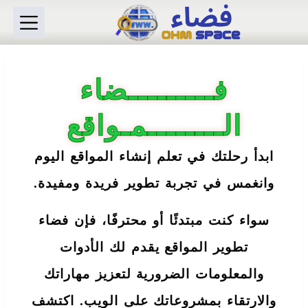
ا
ل
ت
ج
ا
و
فـــــــــضاء
ز
إ
الــــــــمـواقع
ل
ى
ا
ابدأ رحلتك في تعلم إنشاء المواقع اليوم
ل
م
وانغمس في تجربة تطوير فريدة ومفيدة.
ح
ت
و
سواء كنت مبتدئًا أو محترفًا، فإن فضاء
ى
تطوير المواقع يقدم لك الأدوات
والمعلومات الضرورية لتعزيز مهاراتك
والارتقاء بمشروعاتك على الويب. اكتشف